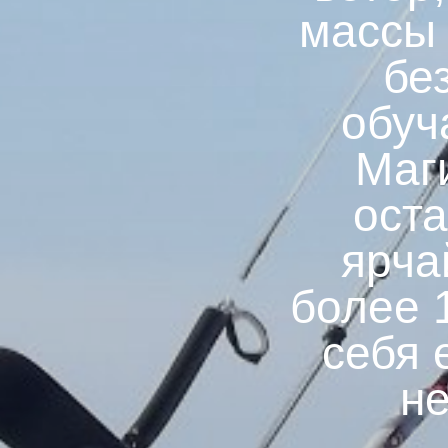
массы 
бе
обуч
Маги
оста
ярча
более 
себя 
не