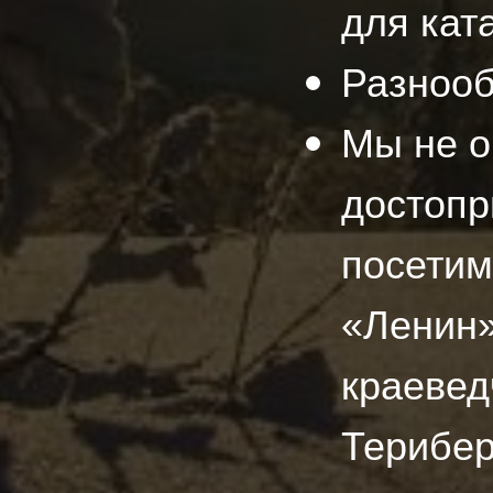
для кат
Разнооб
Мы не о
достопр
посетим
«Ленин»
краевед
Терибе