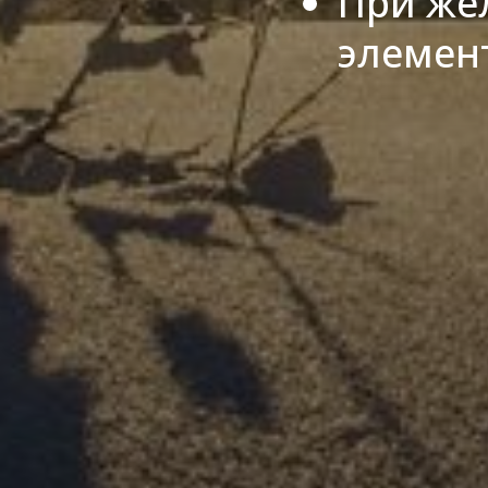
При же
элемен