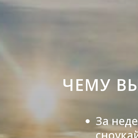
ЧЕМУ ВЫ
За нед
сноука