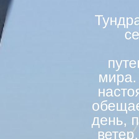
Тундр
с
путе
мира.
насто
обещае
день, 
ветер