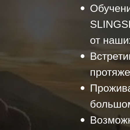
Обучени
SLINGS
от наших
Встрети
протяже
Прожива
большо
Возможн