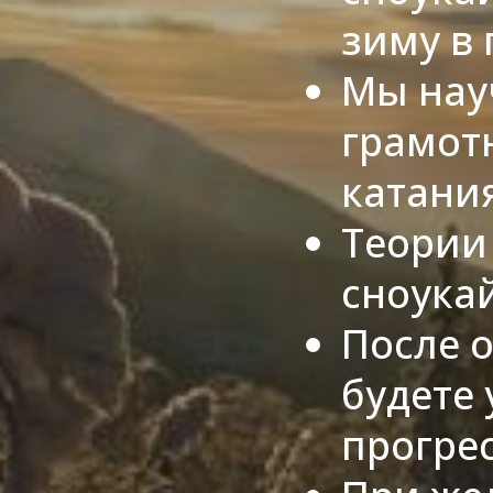
зиму в 
Мы нау
грамот
катания
Теории
сноука
После 
будете 
прогре